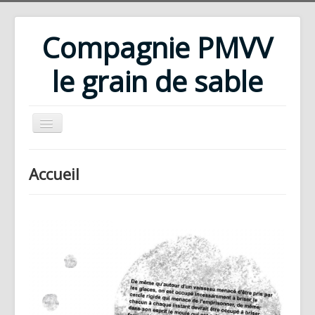
Compagnie PMVV
le grain de sable
Accueil
Accueil
Compagnie
Répertoire
Rencontres d'été
Ateliers
Bibliothèque
Téléchargements