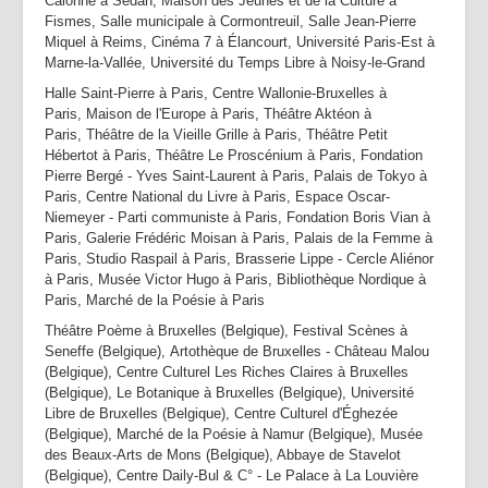
Calonne à Sedan, Maison des Jeunes et de la Culture à
Fismes, Salle municipale à Cormontreuil, Salle Jean-Pierre
Miquel à Reims, Cinéma 7 à Élancourt, Université Paris-Est à
Marne-la-Vallée, Université du Temps Libre à Noisy-le-Grand
Halle Saint-Pierre à Paris, Centre Wallonie-Bruxelles à
Paris, Maison de l'Europe à Paris, Théâtre Aktéon à
Paris, Théâtre de la Vieille Grille à Paris, Théâtre Petit
Hébertot à Paris, Théâtre Le Proscénium à Paris, Fondation
Pierre Bergé - Yves Saint-Laurent à Paris, Palais de Tokyo à
Paris, Centre National du Livre à Paris, Espace Oscar-
Niemeyer - Parti communiste à Paris, Fondation Boris Vian à
Paris, Galerie Frédéric Moisan à Paris, Palais de la Femme à
Paris, Studio Raspail à Paris, Brasserie Lippe - Cercle Aliénor
à Paris, Musée Victor Hugo à Paris, Bibliothèque Nordique à
Paris, Marché de la Poésie à Paris
Théâtre Poème à Bruxelles (Belgique), Festival Scènes à
Seneffe (Belgique), Artothèque de Bruxelles - Château Malou
(Belgique), Centre Culturel Les Riches Claires à Bruxelles
(Belgique), Le Botanique à Bruxelles (Belgique), Université
Libre de Bruxelles (Belgique), Centre Culturel d'Éghezée
(Belgique), Marché de la Poésie à Namur (Belgique), Musée
des Beaux-Arts de Mons (Belgique), Abbaye de Stavelot
(Belgique), Centre Daily-Bul & C° - Le Palace à La Louvière