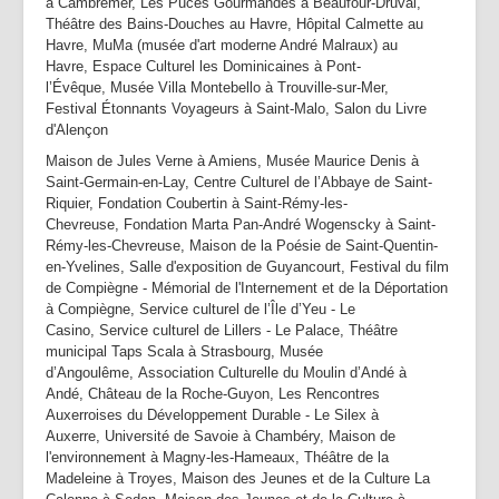
à Cambremer, Les Puces Gourmandes à Beaufour-Druval,
Théâtre des Bains-Douches au Havre, Hôpital Calmette au
Havre, MuMa (musée d'art moderne André Malraux) au
Havre, Espace Culturel les Dominicaines à Pont-
l’Évêque, Musée Villa Montebello à Trouville-sur-Mer,
Festival Étonnants Voyageurs à Saint-Malo, Salon du Livre
d'Alençon
Maison de Jules Verne à Amiens, Musée Maurice Denis à
Saint-Germain-en-Lay, Centre Culturel de l’Abbaye de Saint-
Riquier, Fondation Coubertin à Saint-Rémy-les-
Chevreuse, Fondation Marta Pan-André Wogenscky à Saint-
Rémy-les-Chevreuse, Maison de la Poésie de Saint-Quentin-
en-Yvelines, Salle d'exposition de Guyancourt, Festival du film
de Compiègne - Mémorial de l'Internement et de la Déportation
à Compiègne, Service culturel de l’Île d’Yeu - Le
Casino, Service culturel de Lillers - Le Palace, Théâtre
municipal Taps Scala à Strasbourg, Musée
d’Angoulême, Association Culturelle du Moulin d’Andé à
Andé, Château de la Roche-Guyon, Les Rencontres
Auxerroises du Développement Durable - Le Silex à
Auxerre, Université de Savoie à Chambéry, Maison de
l'environnement à Magny-les-Hameaux, Théâtre de la
Madeleine à Troyes, Maison des Jeunes et de la Culture La