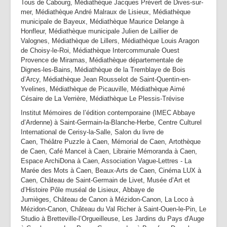
Tous de Cabourg, Médiathèque Jacques Prévert de Dives-sur-
mer, Médiathèque André Malraux de Lisieux, Médiathèque
municipale de Bayeux, Médiathèque Maurice Delange à
Honfleur, Médiathèque municipale Julien de Laillier de
Valognes, Médiathèque de Lillers, Médiathèque Louis Aragon
de Choisy-le-Roi, Médiathèque Intercommunale Ouest
Provence de Miramas, Médiathèque départementale de
Dignes-les-Bains, Médiathèque de la Tremblaye de Bois
d’Arcy, Médiathèque Jean Rousselot de Saint-Quentin-en-
Yvelines, Médiathèque de Picauville, Médiathèque Aimé
Césaire de La Verrière, Médiathèque Le Plessis-Trévise
Institut Mémoires de l’édition contemporaine (IMEC Abbaye
d’Ardenne) à Saint-Germain-la-Blanche-Herbe, Centre Culturel
International de Cerisy-la-Salle, Salon du livre de
Caen, Théâtre Puzzle à Caen, Mémorial de Caen, Artothèque
de Caen, Café Mancel à Caen, Librairie Mémoranda à Caen,
Espace ArchiDona à Caen, Association Vague-Lettres - La
Marée des Mots à Caen, Beaux-Arts de Caen, Cinéma LUX à
Caen, Château de Saint-Germain de Livet, Musée d’Art et
d’Histoire Pôle muséal de Lisieux, Abbaye de
Jumièges, Château de Canon à Mézidon-Canon, La Loco à
Mézidon-Canon, Château du Val Richer à Saint-Ouen-le-Pin, Le
Studio à Bretteville-l’Orgueilleuse, Les Jardins du Pays d'Auge