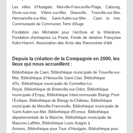
Partenaires | Liens
Les villes d’Houlgate, Merville-Franceville-Plage, Cabourg,
Dives-sur-mer, Villers-sur-Mer, Deauville, Trouville-sur-Mer,
Presse | Archives
Hermanville-sur-Mer, Saint-Aubin-sur-Mer... Caen la mer,
Communauté de Communes Terre d'Auge
Contact
Fondation Jan Michalski pour l'écriture et la littérature,
Fondation d'entreprise La Poste, Fonds de dotation Françoise
Kahn-Hamm, Association des Amis des Rencontres d'été
Depuis la création de la Compagnie en 2000, les
lieux qui nous accueillent :
Bibliothèque de Caen, Bibliothèque municipale de Trouville-sur-
Mer, Bibliothèque d’Hérouville Saint-Clair, Bibliothèque
d'Ifs, Bibliothèque municipale de Cormelles-Le-
Royal, Bibliothèque de Breteville-sur-Odon, Bibliothèque
municipale d’Erquy, Bibliothèque Intercommunale Blangy Pont-
l’Évêque, Bibliothèque de Blangy-le-Château, Bibliothèque
municipale de Merville-Franceville, Bibliothèque municipale de
Saint-Aubin-sur-Mer, Bibliothèque d'Evreux, Bibliothèque
départementale de la Manche, Bibliothèque municipale de
Maisons-Laffitte, Bibliothèque Louis Aragon à
Amiens, Bibliothèque pour Tous d’Houlgate, Bibliothèque pour