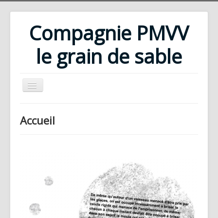
Compagnie PMVV
le grain de sable
Accueil
Accueil
Compagnie
Répertoire
Rencontres d'été
Ateliers
Bibliothèque
Téléchargements