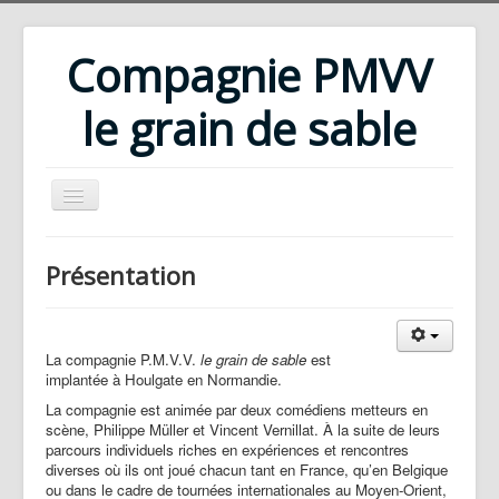
Compagnie PMVV
le grain de sable
Accueil
Présentation
Compagnie
Répertoire
La compagnie P.M.V.V.
le grain de sable
est
Rencontres d'été
implantée à Houlgate en Normandie.
Ateliers
La compagnie est animée par deux comédiens metteurs en
scène, Philippe Müller et Vincent Vernillat. À la suite de leurs
Bibliothèque
parcours individuels riches en expériences et rencontres
diverses où ils ont joué chacun tant en France, qu’en Belgique
Téléchargements
ou dans le cadre de tournées internationales au Moyen-Orient,