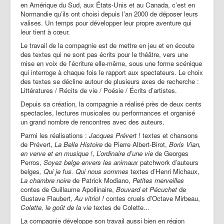
en Amérique du Sud, aux États-Unis et au Canada, c’est en
Partenaires | Liens
Normandie qu’ils ont choisi depuis l'an 2000 de déposer leurs
valises. Un temps pour développer leur propre aventure qui
Presse | Archives
leur tient à cœur.
Contact
Le travail de la compagnie est de mettre en jeu et en écoute
des textes qui ne sont pas écrits pour le théâtre, vers une
mise en voix de l’écriture elle-même, sous une forme scénique
qui interroge à chaque fois le rapport aux spectateurs. Le choix
des textes se décline autour de plusieurs axes de recherche :
Littératures / Récits de vie / Poésie / Écrits d’artistes.
Depuis sa création, la compagnie a réalisé près de deux cents
spectacles, lectures musicales ou performances et organisé
un grand nombre de rencontres avec des auteurs.
Parmi les réalisations :
Jacques Prévert
! textes et chansons
de Prévert,
La Belle Histoire
de Pierre Albert-Birot,
Boris Vian,
en verve et en musique !
,
L’ordinaire d’une vie
de Georges
Perros,
Soyez belge envers les animaux
patchwork d’auteurs
belges
,
Qui je fus. Qui nous sommes
textes d’Henri Michaux,
La chambre noire
de Patrick Modiano,
Petites merveilles
contes de Guillaume Apollinaire,
Bouvard et Pécuchet
de
Gustave Flaubert,
Au vitriol !
contes cruels d'Octave Mirbeau,
Colette, le goût de la vie
textes de Colette...
La compagnie développe son travail aussi bien en région