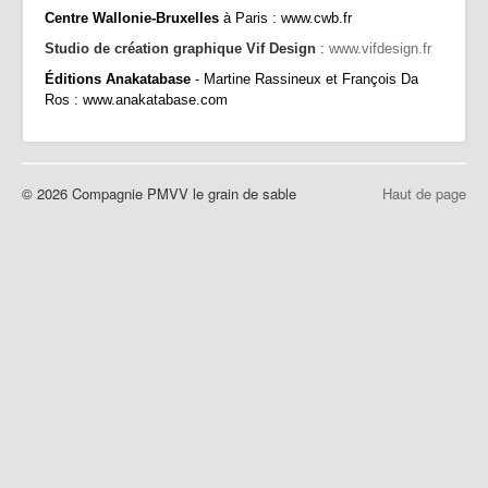
Partenaires | Liens
Centre Wallonie-Bruxelles
à Paris :
www.cwb.fr
Studio de création graphique Vif Design
:
www.vifdesign.fr
Presse | Archives
Éditions Anakatabase
- Martine Rassineux et François Da
Contact
Ros :
www.anakatabase.com
© 2026 Compagnie PMVV le grain de sable
Haut de page