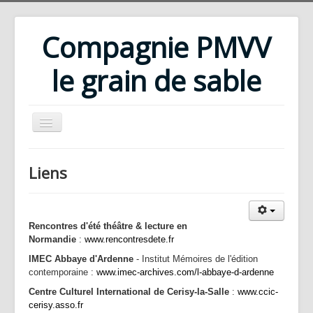
Compagnie PMVV
le grain de sable
Accueil
Liens
Compagnie
Répertoire
Rencontres d'été théâtre & lecture en
Rencontres d'été
Normandie
:
www.rencontresdete.fr
Ateliers
IMEC Abbaye d'Ardenne
- Institut Mémoires de l'édition
contemporaine :
www.imec-archives.com/l-abbaye-d-ardenne
Bibliothèque
Centre Culturel International de Cerisy-la-Salle
:
www.ccic-
Téléchargements
cerisy.asso.fr