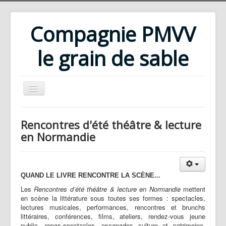
Compagnie PMVV
le grain de sable
Accueil
Rencontres d'été théâtre & lecture
Compagnie
en Normandie
Répertoire
Rencontres d'été
QUAND LE LIVRE RENCONTRE LA SCÈNE...
Ateliers
Les
Rencontres d’été théâtre & lecture en Normandie
mettent
en scène la littérature sous toutes ses formes : spectacles,
Bibliothèque
lectures musicales, performances, rencontres et brunchs
littéraires, conférences, films, ateliers, rendez-vous jeune
Téléchargements
public, repas-spectacles, escapades culture et patrimoine,