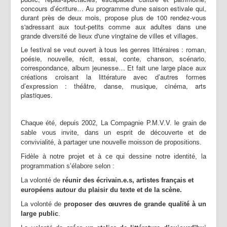
Partenaires | Liens
concours d’écriture… Au programme d'une saison estivale qui,
durant près de deux mois, propose plus de 100 rendez-vous
Presse | Archives
s'adressant aux tout-petits comme aux adultes dans une
grande diversité de lieux d'une vingtaine de villes et villages.
Contact
Le festival se veut ouvert à tous les genres littéraires : roman,
poésie, nouvelle, récit, essai, conte, chanson, scénario,
correspondance, album jeunesse… Et fait une large place aux
créations croisant la littérature avec d’autres formes
d’expression : théâtre, danse, musique, cinéma, arts
plastiques.
Chaque été, depuis 2002, La Compagnie P.M.V.V. le grain de
sable vous invite, dans un esprit de découverte et de
convivialité, à partager une nouvelle moisson de propositions.
Fidèle à notre projet et à ce qui dessine notre identité, la
programmation s’élabore selon :
La volonté de
réunir des écrivain.e.s, artistes français et
européens autour du plaisir du texte et de la scène.
La volonté de
proposer des œuvres de grande qualité à un
large public
.