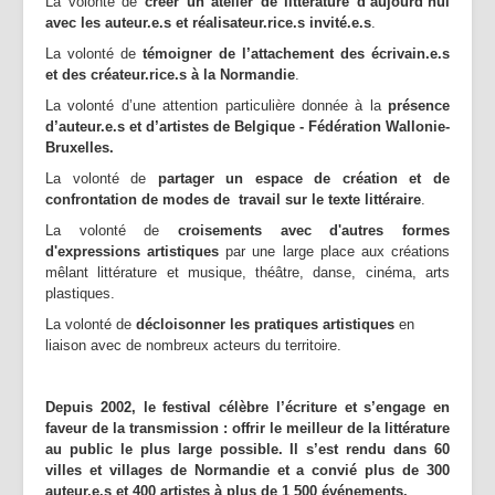
La volonté de
créer un atelier de littérature d’aujourd’hui
avec les auteur.e.s et réalisateur.rice.s invité.e.s
.
La volonté de
témoigner de l’attachement des écrivain.e.s
et des créateur.rice.s à la Normandie
.
La volonté d’une attention particulière donnée à la
présence
d’auteur.e.s et d’artistes de Belgique - Fédération Wallonie-
Bruxelles.
La volonté de
partager un espace de création et de
confrontation de modes de travail sur le texte littéraire
.
La volonté de
croi
sements avec d'autres formes
d'expressions artistiques
par une large place aux créations
mêlant littérature et musique, théâtre, danse, cinéma, arts
plastiques.
La volonté de
décloisonner les pratiques artistiques
en
liaison avec de nombreux acteurs du territoire.
Depuis 2002, le festival célèbre l’écriture et s’engage en
faveur de la transmission : offrir le meilleur de la littérature
au public le plus large possible. Il s’est rendu dans 60
villes et villages de Normandie et a convié plus de 300
auteur.e.s et 400 artistes à plus de 1 500 événements.