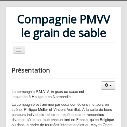
Compagnie PMVV
le grain de sable
Accueil
Présentation
Compagnie
Répertoire
La compagnie P.M.V.V.
le grain de sable
est
Rencontres d'été
implantée à Houlgate en Normandie.
Ateliers
La compagnie est animée par deux comédiens metteurs en
scène, Philippe Müller et Vincent Vernillat. À la suite de leurs
Bibliothèque
parcours individuels riches en expériences et rencontres
diverses où ils ont joué chacun tant en France, qu’en Belgique
Téléchargements
ou dans le cadre de tournées internationales au Moyen-Orient,