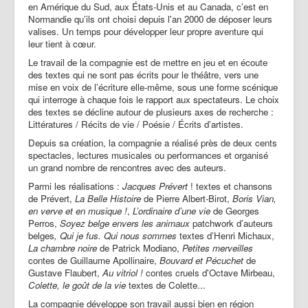
en Amérique du Sud, aux États-Unis et au Canada, c’est en
Partenaires | Liens
Normandie qu’ils ont choisi depuis l'an 2000 de déposer leurs
valises. Un temps pour développer leur propre aventure qui
Presse | Archives
leur tient à cœur.
Contact
Le travail de la compagnie est de mettre en jeu et en écoute
des textes qui ne sont pas écrits pour le théâtre, vers une
mise en voix de l’écriture elle-même, sous une forme scénique
qui interroge à chaque fois le rapport aux spectateurs. Le choix
des textes se décline autour de plusieurs axes de recherche :
Littératures / Récits de vie / Poésie / Écrits d’artistes.
Depuis sa création, la compagnie a réalisé près de deux cents
spectacles, lectures musicales ou performances et organisé
un grand nombre de rencontres avec des auteurs.
Parmi les réalisations :
Jacques Prévert
! textes et chansons
de Prévert,
La Belle Histoire
de Pierre Albert-Birot,
Boris Vian,
en verve et en musique !
,
L’ordinaire d’une vie
de Georges
Perros,
Soyez belge envers les animaux
patchwork d’auteurs
belges
,
Qui je fus. Qui nous sommes
textes d’Henri Michaux,
La chambre noire
de Patrick Modiano,
Petites merveilles
contes de Guillaume Apollinaire,
Bouvard et Pécuchet
de
Gustave Flaubert,
Au vitriol !
contes cruels d'Octave Mirbeau,
Colette, le goût de la vie
textes de Colette...
La compagnie développe son travail aussi bien en région