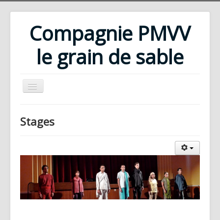
Compagnie PMVV
le grain de sable
Accueil
Stages
Compagnie
Répertoire
Rencontres d'été
Ateliers
Bibliothèque
Téléchargements