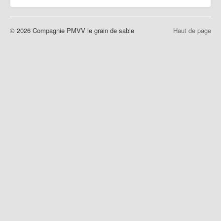
Partenaires | Liens
Presse | Archives
© 2026 Compagnie PMVV le grain de sable
Haut de page
Contact