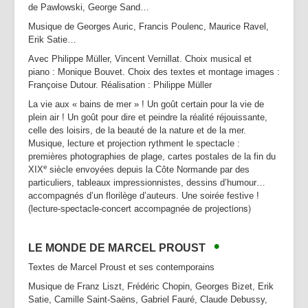
de Pawlowski, George Sand…
Musique de Georges Auric, Francis Poulenc, Maurice Ravel,
Erik Satie…
Avec Philippe Müller, Vincent Vernillat. Choix musical et
piano : Monique Bouvet. Choix des textes et montage images :
Françoise Dutour. Réalisation : Philippe Müller
La vie aux « bains de mer » ! Un goût certain pour la vie de
plein air ! Un goût pour dire et peindre la réalité réjouissante,
celle des loisirs, de la beauté de la nature et de la mer.
Musique, lecture et projection rythment le spectacle :
premières photographies de plage, cartes postales de la fin du
e
XIX
siècle envoyées depuis la Côte Normande par des
particuliers, tableaux impressionnistes, dessins d’humour…
accompagnés d’un florilège d’auteurs. Une soirée festive !
pectacle-concert accompagnée de projections)
(lecture-s
•
LE MONDE DE MARCEL PROUST
Textes de Marcel Proust et ses contemporains
Musique de Franz Liszt, Frédéric Chopin, Georges Bizet, Erik
Satie, Camille Saint-Saëns, Gabriel Fauré, Claude Debussy,