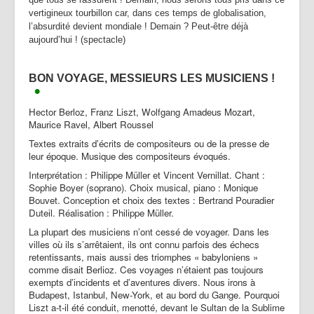
vertigineux tourbillon car, dans ces temps de globalisation,
l’absurdité devient mondiale ! Demain ? Peut-être déjà
aujourd’hui ! (spectacle)
BON VOYAGE, MESSIEURS LES MUSICIENS !
•
Hector Berloz, Franz Liszt, Wolfgang Amadeus Mozart,
Maurice Ravel, Albert Roussel
Textes extraits d’écrits de compositeurs ou de la presse de
leur époque. Musique des compositeurs évoqués.
Interprétation : Philippe Müller et Vincent Vernillat. Chant :
Sophie Boyer (soprano). Choix musical, piano : Monique
Bouvet. Conception et choix des textes : Bertrand Pouradier
Duteil. Réalisation : Philippe Müller.
La plupart des musiciens n’ont cessé de voyager. Dans les
villes où ils s’arrêtaient, ils ont connu parfois des échecs
retentissants, mais aussi des triomphes « babyloniens »
comme disait Berlioz. Ces voyages n’étaient pas toujours
exempts d’incidents et d’aventures divers. Nous irons à
Budapest, Istanbul, New-York, et au bord du Gange. Pourquoi
Liszt a-t-il été conduit, menotté, devant le Sultan de la Sublime