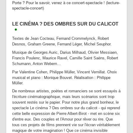
Porte ? Pour le savoir, venez à ce concert-spectacle ! (lecture-
spectacle-concert)
LE CIN
ÉMA ? DES OMBRES SUR DU CALICOT
•
Textes de Jean Cocteau, Fernand Crommelynck, Robert
Desnos, Graham Greene, Fernand Léger, Michel Seuphor.
Musique de Georges Auric, Darius Milhaud, Olivier Messiaen,
Francis Poulenc, Maurice Ravel, Camille Saint Saëns, Robert
Schumann, Anton Webern…
Choix
Par Valentine Cohen, Philippe Müller, Vincent Vernillat.
musical et piano : Monique Bouvet. Réalisation : Philippe
Müller.
De nombreux artistes, poètes et romanciers se sont essayés à
l'écriture cinématographique, mais leurs scénarios sont trop
souvent restés sur le papier. Pour notre plus grand bonheur, le
spectacle Le cinéma ? Des ombres sur du calicot - qui reprend
cette belle expression de Pierre Albert-Birot - met en scène six
d'entre eux. Des couples et l'Amour pour rêver ou rire. Que
tous ces projets de films prennent vie sur l'écran véritablement
magique de votre imagination ! Que ce cinéma invisible