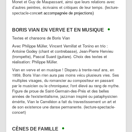
Monet et Guy de Maupassant, ainsi que leurs relations avec
d’autres peintres, écrivains et critiques de leur temps. (lecture-
spectacle-conc
ert accompagnée de projections)
•
BORIS VIAN EN VERVE ET EN MUSIQUE
Textes et chansons de Boris Vian
Avec Philippe Müller, Vincent Vernillat et Tonino en trio :
Antoine Godey (chant et contrebasse), Jean-Pierre Hervieu
(trompette), Pascal Suard (guitare). Choix des textes et
réalisation: Philippe Müller.
Vian en verve et en musique ! Disparu à trente-neuf ans, en
1959, Boris Vian n'en aura pas moins vécu plusieurs vies. Ses
multiples visages, du romancier au compositeur en passant
par le musicien ou le chroniqueur, l'ont élevé au rang de mythe.
Figure de proue de Saint-Germain-des-Prés et des belles
années de l'existentialisme, jazzman inspiré ou pataphysicien
émérite, Vian le Caméléon a fait du travestissement un art et
de son existence une danse permanente. (lecture-spectacle-
concert)
•
CÈNES DE FAMILLE