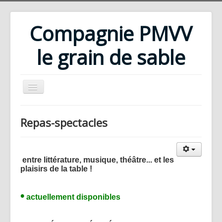
Compagnie PMVV
le grain de sable
Accueil
Repas-spectacles
Compagnie
Répertoire
entre littérature, musique, théâtre... et les
Rencontres d'été
plaisirs de la table !
Ateliers
•
Bibliothèque
actuellement disponibles
Téléchargements