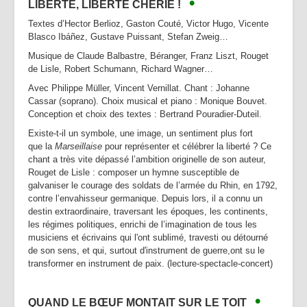
•
LIBERTÉ, LIBERTÉ CHÉRIE !
Partenaires | Liens
Textes d’Hector Berlioz, Gaston Couté, Victor Hugo, Vicente
Presse | Archives
Blasco Ibáñez, Gustave Puissant, Stefan Zweig…
Contact
Musique de Claude Balbastre, Béranger, Franz Liszt, Rouget
de Lisle, Robert Schumann, Richard Wagner…
Avec Philippe Müller, Vincent Vernillat. Chant : Johanne
Cassar (soprano). Choix musical et piano : Monique Bouvet.
Conception et choix des textes : Bertrand Pouradier-Duteil.
Existe-t-il un symbole, une image, un sentiment plus fort
que la
Marseillaise
pour représenter et célébrer la liberté ? Ce
chant a très vite dépassé l’ambition originelle de son auteur,
Rouget de Lisle : composer un hymne susceptible de
galvaniser le courage des soldats de l’armée du Rhin, en 1792,
contre l’envahisseur germanique. Depuis lors, il a connu un
destin extraordinaire, traversant les époques, les continents,
les régimes politiques, enrichi de l’imagination de tous les
musiciens et écrivains qui l'ont sublimé, travesti ou détourné
de son sens, et qui, surtout d'instrument de guerre,ont su le
transformer en instrument de paix. (lecture-spectacle-concert)
•
QUAND LE BŒUF MONTAIT SUR LE TOIT