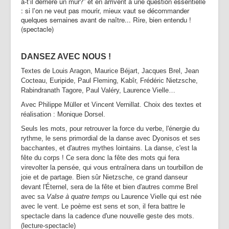
a-t'il derrière un mur?” et en arrivent à une question essentielle
: si l'on ne veut pas mourir, mieux vaut se décommander
quelques semaines avant de naître... Rire, bien entendu !
(spectacle)
DANSEZ AVEC NOUS !
Textes de Louis Aragon, Maurice Béjart, Jacques Brel, Jean
Cocteau, Euripide, Paul Fleming, Kabîr, Frédéric Nietzsche,
Rabindranath Tagore, Paul Valéry, Laurence Vielle…
Avec Philippe Müller et Vincent Vernillat. Choix des textes et
réalisation : Monique Dorsel.
Seuls les mots, pour retrouver la force du verbe, l'énergie du
rythme, le sens primordial de la danse avec Dyonisos et ses
bacchantes, et d'autres mythes lointains. La danse, c'est la
fête du corps ! Ce sera donc la fête des mots qui fera
virevolter la pensée, qui vous entraînera dans un tourbillon de
joie et de partage. Bien sûr Nietzsche, ce grand danseur
devant l'Éternel, sera de la fête et bien d'autres comme Brel
avec sa
Valse à quatre temps
ou Laurence Vielle qui est née
avec le vent. Le poème est sens et son, il fera battre le
spectacle dans la cadence d'une nouvelle geste des mots.
(lecture-spectacle)