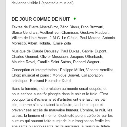
devienne visible ! (spectacle musical)
•
DE JOUR COMME DE NUIT
Textes de Pierre Albert-Birot, Zéno Bianu, Dino Buzzatti,
Blaise Cendrars, Adelbert von Chamisso,
Gustave Flaubert,
Villiers de l’Isle-Adam,
J.M.G. Le Clézio,
Paul Morand, Antonio
Moresco, Albert Robida, Émile Zola
Musique de Claude Debussy, Paul Dukas, Gabriel Dupont,
Charles Gounod, Olivier Messiaen, Jacques Offenbach,
Maurice Ravel, Camille Saint-Saëns, Richard Wagner…
Conception et interprétation : Philippe Müller, Vincent Vernillat.
Choix musical et piano : Monique Bouvet. Collaboration
artistique : Bertrand Pouradier-Duteil.
Sans la lumière, notre relation au monde serait coupée, et
nous serions aussitôt plongés dans le noir et le froid. C’est
pourquoi tant d’écrivains et d’artistes ont été fascinés par
elle, comme s’ils voulaient la séduire, la domestiquer et
prévenir ses accès de mauvaise humeur. L’ombre, la nuit, les
astres, la lumière et même l’électricité seront célébrés par les
auteurs qui sauront faire surgir de leur imagination fertile les
apaisants ou angoissants récits auxquels la musique, fidèle