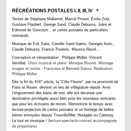
•
R
ÉCRÉATIONS POSTALES I, II, III, IV
Textes de Stéphane Mallarmé, Marcel Proust, Émile Zola,
Gustave Flaubert, George Sand, Claude Debussy, Jules et
Edmond de Goncourt... et cartes postales de particuliers
normands.
Musique de Erik Satie, Camille Saint-Saëns, Georges Auric,
Claude Debussy, Francis Poulenc, Maurice Ravel…
Conception et interprétation : Philippe Müller, Vincent
Choix musical et piano: Monique Bouvet. Montage
Vernillat.
images et textes : Françoise et Bernard Dutour. Réalisation:
Philippe Müller.
e
Dès la fin du XIX
siècle, la "Côte Fleurie", par sa proximité de
Paris et Rouen, devient un lieu de villégiature réputé. Avec
l’engouement des bains de mer, elle est devenue une
destination privilégiée aussi bien pour les nouveaux estivants
que pour les écrivains de renom. Remontons le temps avec
lecture-projection de cartes postales et un florilège de belles
lettres envoyées depuis Trouville/Mer, Houlgate ou Cabourg.
(lecture-spectacle-concert accompagnée
Le tout en musique !
de projections)