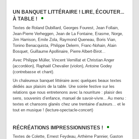
UN BANQUET LITTÉRAIRE ! LIRE, ÉCOUTER...
•
À TABLE !
Textes de Roland Dubillard, Georges Fourest, Jean Follain,
Jean-Pierre Verheggen, Jean de La Fontaine, Erasme, Norge,
Jim Harrison, Emile Zola, Raymond Queneau, Boris Vian,
Tonino Benacquista, Philippe Delerm, Franc-Nohain, Alain
Bosquet, Guillaume Apollinaire, Pierre Albert-Birot...
Avec Philippe Müller, Vincent Vernillat et Christian Anger
(accordéon), Raphaël Chevalier (violon), Antoine Godey
(contrebasse et chant).
Un chaleureux banquet littéraire avec quelques beaux textes
dédiés aux plaisirs de la table. Une soirée festive sur les
relations que nous entretenons avec la nourriture : plaisir des
sens, souvenirs d’enfance, manuel de savoir-vivre... Au menu :
textes et chansons glanés chez une trentaine d’auteurs... et le
tout en musique ! (lecture-spectacle-concert)
•
R
ÉCRÉATIONS IMPRESSIONNISTES !
Textes de Colette, Ernest Feydeau, Arthème Pannier, Gaston