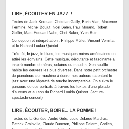
LIRE, ÉCOUTER EN JAZZ !
Textes de Jack Kerouac, Christian Gailly, Boris Vian, Maxence
Fermine, Michel Boujut, Noël Balen, Paul Morand, Robert
Goffin, Marc-Edouard Nabe, Chet Baker, Yves Buin...
Conception et interprétation : Philippe Müller, Vincent Vernillat
et le Richard Loukia Quintet.
Très tôt, le jazz, le blues, les musiques noires américaines ont
attiré les écrivains. Cette musique, déroutante et fascinante a
inspiré nombre de héros, solaires ou maudits. Son souffle
habite les oeuvres les plus diverses. Dans notre petit orchestre
de pianoteurs sur machine à écrire, nos auteurs racontent le
jazz avec une légèreté de touche incomparable. On suivra le
parcours de ces portraits à travers les textes d’une pléiade
d’auteurs et au son du Richard Loukia Quintet. (lecture-
spectacle-concert)
LIRE, ÉCOUTER, BOIRE... LA POMME !
Textes de la Genèse, André Gide, Lucie Delarue-Mardrus,
Patrick Grainville, Claude Duneton, Philippe Delerm, Gotlieb,