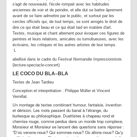
s'agit de nouveauté, l'école rompait avec les habitudes
anciennes de voir et de peindre, et elle dut se battre âprement
avant de se faire admettre par le public, et surtout par les
cercles officiels qui, de tout temps, se sont arrogés le droit de
dire ce qui était beau et ce qui était laid en matière d'art.
Textes, musique et chant alternent pour évoquer ces figures de
peintres et leurs relations, amicales ou tumultueuses, avec les
écrivains, les critiques et les autres artistes de leur temps.
L
abellisé dans le cadre du
Festival Normandie Impressionniste.
(lecture-spectacle-concert)
LE COCO DU BLA–BLA
Textes de Jean Tardieu
Conception et interprétation : Philippe Müller et Vincent
Vernillat.
Un montage de textes combinant humour, fantaisie, invention
et dérision. Les mots passent du banal à l'étrange, du
burlesque au philosophique. Duettistes à chapeau rond et
chemise rouge, comme perdus dans un monde trop complexe,
Monsieur et Monsieur se lancent des questions sans réponse :
“D’où venons-nous? Qui sommes-nous? Où allons-nous? Qu'y