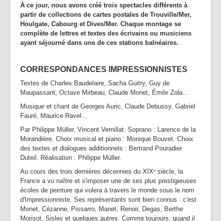
À ce jour, nous avons créé trois spectacles différents à
partir de collections de cartes postales de Trouville/Mer,
Houlgate, Cabourg et Dives/Mer. Chaque montage se
complète de lettres et textes des écrivains ou musiciens
ayant séjourné dans une de ces stations balnéaires.
CORRESPONDANCES IMPRESSIONNISTES
Textes de Charles Baudelaire, Sacha Guitry, Guy de
Maupassant, Octave Mirbeau, Claude Monet, Émile Zola...
Musique et chant de Georges Auric, Claude Debussy, Gabriel
Fauré, Maurice Ravel...
Par Philippe Müller, Vincent Vernillat. Soprano : Larence de la
Morandière. Choix musical et piano : Monique Bouvet. Choix
des textes et dialogues additionnels : Bertrand Pouradier
Duteil. Réalisation : Philippe Müller.
Au cours des trois dernières décennies du XIX
siècle, la
e
France a vu naître et s'imposer une de ses plus prestigieuses
écoles de peinture qui volera à travers le monde sous le nom
d'Impressionniste. Ses représentants sont bien connus : c'est
Monet, Cézanne, Pissarro, Manet, Renoir, Degas, Berthe
Morisot, Sisley et quelques autres. Comme toujours, quand il