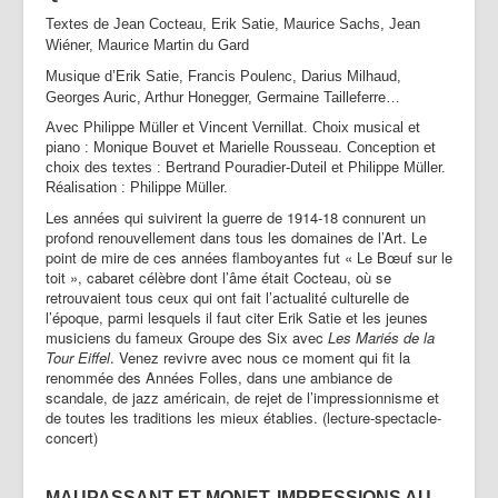
Textes de Jean Cocteau, Erik Satie, Maurice Sachs, Jean
Wiéner, Maurice Martin du Gard
Musique d’Erik Satie, Francis Poulenc, Darius Milhaud,
Georges Auric, Arthur Honegger, Germaine Tailleferre…
Avec Philippe Müller et Vincent Vernillat. Choix musical et
piano : Monique Bouvet et Marielle Rousseau. Conception et
choix des textes : Bertrand Pouradier-Duteil et Philippe Müller.
Réalisation : Philippe Müller.
Les années qui suivirent la guerre de 1914-18 connurent un
profond renouvellement dans tous les domaines de l’Art. Le
point de mire de ces années flamboyantes fut « Le Bœuf sur le
toit », cabaret célèbre dont l’âme était Cocteau, où se
retrouvaient tous ceux qui ont fait l’actualité culturelle de
l’époque, parmi lesquels il faut citer Erik Satie et les jeunes
musiciens du fameux Groupe des Six avec
Les
Mariés de la
Tour Eiffel
. Venez revivre avec nous ce moment qui fit la
renommée des Années Folles, dans une ambiance de
scandale, de jazz américain, de rejet de l’impressionnisme et
de toutes les traditions les mieux établies. (lecture-spectacle-
concert)
MAUPASSANT ET MONET, IMPRESSIONS AU