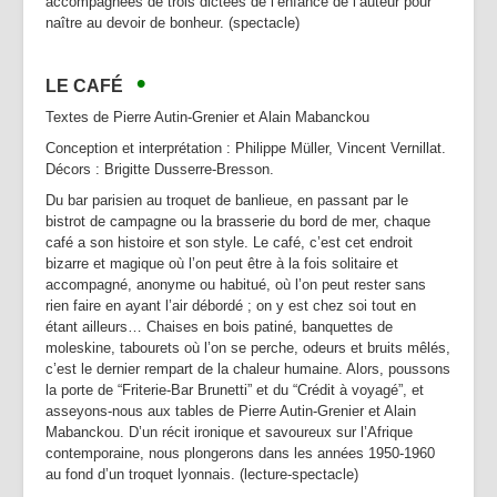
accompagnées de trois dictées de l’enfance de l’auteur pour
naître au devoir de bonheur. (spectacle)
•
LE CAFÉ
Textes de Pierre Autin-Grenier et Alain Mabanckou
Conception et interprétation : Philippe Müller, Vincent Vernillat.
Décors : Brigitte Dusserre-Bresson.
Du bar parisien au troquet de banlieue, en passant par le
bistrot de campagne ou la brasserie du bord de mer, chaque
café a son histoire et son style. Le café, c’est cet endroit
bizarre et magique où l’on peut être à la fois solitaire et
accompagné, anonyme ou habitué, où l’on peut rester sans
rien faire en ayant l’air débordé ; on y est chez soi tout en
étant ailleurs… Chaises en bois patiné, banquettes de
moleskine, tabourets où l’on se perche, odeurs et bruits mêlés,
c’est le dernier rempart de la chaleur humaine. Alors, poussons
la porte de “Friterie-Bar Brunetti” et du “Crédit à voyagé”, et
asseyons-nous aux tables de Pierre Autin-Grenier et Alain
Mabanckou. D’un récit ironique et savoureux sur l’Afrique
contemporaine, nous plongerons dans les années 1950-1960
au fond d’un troquet lyonnais. (lecture-spectacle)