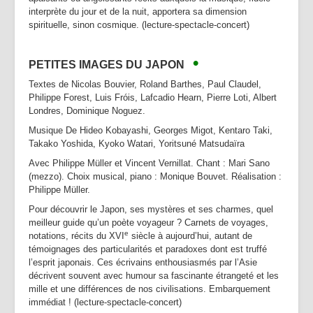
interprète du jour et de la nuit, apportera sa dimension
spirituelle, sinon cosmique.
(lecture-spectacle-concert)
•
PETITES IMAGES DU JAPON
Textes de Nicolas Bouvier, Roland Barthes, Paul Claudel,
Philippe Forest, Luis Fróis, Lafcadio Hearn, Pierre Loti, Albert
Londres, Dominique Noguez.
Musique De Hideo Kobayashi, Georges Migot, Kentaro Taki,
Takako Yoshida, Kyoko Watari, Yoritsuné Matsudaïra
Avec Philippe Müller et Vincent Vernillat. Chant : Mari Sano
(mezzo). Choix musical, piano : Monique Bouvet. Réalisation :
Philippe Müller.
Pour découvrir le Japon, ses mystères et ses charmes, quel
meilleur guide qu’un poète voyageur ? Carnets de voyages,
e
notations, récits du XVI
siècle à aujourd’hui, autant de
témoignages des particularités et paradoxes dont est truffé
l’esprit japonais. Ces écrivains enthousiasmés par l’Asie
décrivent souvent avec humour sa fascinante étrangeté et les
mille et une différences de nos civilisations. Embarquement
immédiat ! (lecture-spectacle-concert)