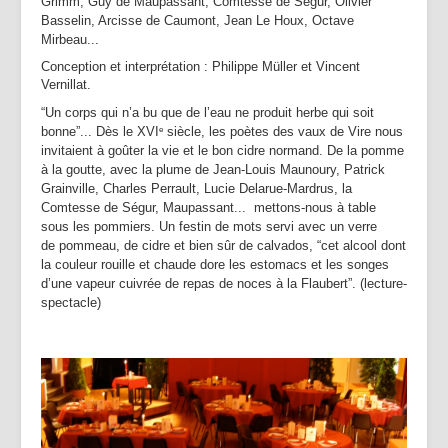
Grimm, Guy de Maupassant, Comtesse de Ségur, Olivier
Basselin, Arcisse de Caumont, Jean Le Houx, Octave
Mirbeau...
Conception et interprétation : Philippe Müller et Vincent
Vernillat.
“Un corps qui n’a bu que de l’eau ne produit herbe qui soit
bonne”... Dès le XVI
siècle, les poètes des vaux de Vire nous
e
invitaient à goûter la vie et le bon cidre normand. De la pomme
à la goutte, avec la plume de Jean-Louis Maunoury, Patrick
Grainville, Charles Perrault, Lucie Delarue-Mardrus, la
Comtesse de Ségur, Maupassant... mettons-nous à table
sous les pommiers. Un festin de mots servi avec un verre
de pommeau, de cidre et bien sûr de calvados, “cet alcool dont
la couleur rouille et chaude dore les estomacs et les songes
d’une vapeur cuivrée de repas de noces à la Flaubert”. (lecture-
spectacle)