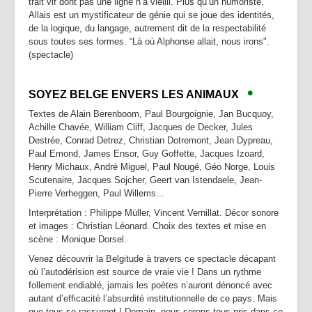
trait vif dont pas une ligne n’a vieilli. Plus qu’un humoriste,
Allais est un mystificateur de génie qui se joue des identités,
de la logique, du langage, autrement dit de la respectabilité
sous toutes ses formes. “Là où Alphonse allait, nous irons".
(spectacle)
•
SOYEZ BELGE ENVERS LES ANIMAUX
Textes de Alain Berenboom, Paul Bourgoignie, Jan Bucquoy,
Achille Chavée, William Cliff, Jacques de Decker, Jules
Destrée, Conrad Detrez, Christian Dotremont, Jean Dypreau,
Paul Emond, James Ensor, Guy Goffette, Jacques Izoard,
Henry Michaux, André Miguel, Paul Nougé, Géo Norge, Louis
Scutenaire, Jacques Sojcher, Geert van Istendaele, Jean-
Pierre Verheggen, Paul Willems...
Interprétation : Philippe Müller, Vincent Vernillat. Décor sonore
et images : Christian Léonard. Choix des textes et mise en
scène : Monique Dorsel.
Venez découvrir la Belgitude à travers ce spectacle décapant
où l’autodérision est source de vraie vie ! Dans un rythme
follement endiablé, jamais les poètes n’auront dénoncé avec
autant d’efficacité l’absurdité institutionnelle de ce pays. Mais
que tous se rassurent ! Demain, nous serons tous pris dans ce