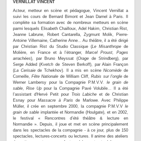
VERNILLAT VINCENT
Acteur, metteur en scène et pédagogue, Vincent Vernillat a
suivi les cours de Bernard Bimont et Jean Darnel à Paris. Il
complète sa formation avec de nombreux metteurs en scène
parmi lesquels Elisabeth Chailloux, Adel Hakim, Christian Rist,
Jeanne Labrune, Robert Cantarella, Zygmunt Molik, Pierre-
Antoine Villemaine, Catherine Anne... Au théâtre, il a été dirigé
par Christian Rist du Studio Classique (
Le Misanthrope
de
Molière, en France et à l’étranger,
Marcel Proust, Pages
arrachées
), par Bruno Meyssat (
Orage
de Strindberg), par
Serge Added (
Kvetch
de Steven Berkoff), par Alain Françon
(
La Cerisaie
de Tchekhov). Il a mis en scène
Nicomède
de
Corneille,
Fête Nationale
de William Cliff,
Rubis sur l’ongle
de
Werner Lambersy pour la Compagnie P.M.V.V.
le grain de
sable
,
Rise Up
pour la Compagnie Pavé Volubile... Il a été
l’assistant d'Hervé Petit pour
Trois Labiche
et de Christian
Esnay pour
Massacre à Paris
de Marlowe. Avec Philippe
Müller, il crée en septembre 2000, la compagnie P.M.V.V
le
grain de sable
implantée et Normandie (Houlgate), et en 2002,
le festival « Rencontres d’été théâtre & lecture en
Normandie ». Depuis, il joue et met en scène principalement
dans les spectacles de la compagnie - à ce jour, plus de 150
spectacles, lectures-concerts ou lectures. Il anime des ateliers