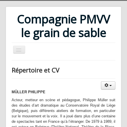
Compagnie PMVV
le grain de sable
Accueil
Répertoire et CV
Compagnie
Répertoire
MÜLLER PHILIPPE
Rencontres d'été
Acteur, metteur en scène et pédagogue, Philippe Müller suit
Ateliers
des études d’art dramatique au Conservatoire Royal de Liège
(Belgique), puis différents ateliers de formation, en particulier
Bibliothèque
sur le mouvement et la voix. Il a joué dans plus d’une centaine
Téléchargements
de spectacles tant en France qu’à l’étranger. De 1979 à 1989, il
est acteur en Belgique (Théâtre National, Théâtre de la Place,