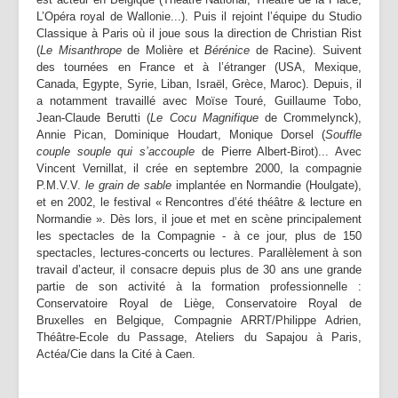
Partenaires | Liens
L’Opéra royal de Wallonie...). Puis il rejoint l’équipe du Studio
Classique à Paris où il joue sous la direction de Christian Rist
Presse | Archives
(
Le Misanthrope
de Molière et
Bérénice
de Racine). Suivent
des tournées en France et à l’étranger (USA, Mexique,
Contact
Canada, Egypte, Syrie, Liban, Israël, Grèce, Maroc). Depuis, il
a notamment travaillé avec Moïse Touré, Guillaume Tobo,
Jean-Claude Berutti (
Le Cocu Magnifique
de Crommelynck),
Annie Pican, Dominique Houdart, Monique Dorsel (
Souffle
couple souple qui s’accouple
de Pierre Albert-Birot)... Avec
Vincent Vernillat, il crée en septembre 2000, la compagnie
P.M.V.V.
le grain de sable
implantée en Normandie (Houlgate),
et en 2002, le festival « Rencontres d’été théâtre & lecture en
Normandie ». Dès lors, il joue et met en scène principalement
les spectacles de la Compagnie - à ce jour, plus de 150
spectacles, lectures-concerts ou lectures. Parallèlement à son
travail d’acteur, il consacre depuis plus de 30 ans une grande
partie de son activité à la formation professionnelle :
Conservatoire Royal de Liège, Conservatoire Royal de
Bruxelles en Belgique, Compagnie ARRT/Philippe Adrien,
Théâtre-Ecole du Passage, Ateliers du Sapajou à Paris,
Actéa/Cie dans la Cité à Caen.