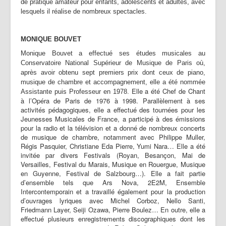
de pratique amateur pour enfants, adolescents et adultes, avec
lesquels il réalise de nombreux spectacles.
MONIQUE BOUVET
Monique Bouvet a effectué ses études musicales au
Conservatoire National Supérieur de Musique de Paris où,
après avoir obtenu sept premiers prix dont ceux de piano,
musique de chambre et accompagnement, elle a été nommée
Elle a été Chef de Chant
Assistante puis Professeur en 1978.
à l’Opéra de Paris de 1976 à 1998. Parallèlement à ses
activités pédagogiques, elle a effectué des tournées pour les
Jeunesses Musicales de France, a participé à des émissions
pour la radio et la télévision et a donné de nombreux concerts
de musique de chambre, notamment avec Philippe Muller,
Régis Pasquier, Christiane Eda Pierre, Yumi Nara… Elle a été
invitée par divers Festivals (Royan, Besançon, Mai de
Versailles, Festival du Marais, Musique en Rouergue, Musique
en Guyenne, Festival de Salzbourg…). Elle a fait partie
d’ensemble tels que Ars Nova, 2E2M, Ensemble
Intercontemporain et a travaillé également pour la production
d’ouvrages lyriques avec Michel Corboz, Nello Santi,
Friedmann Layer, Seiji Ozawa, Pierre Boulez… En outre, elle a
effectué plusieurs enregistrements discographiques dont les