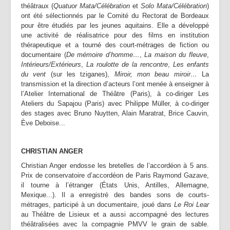
théâtraux (
Quatuor Mata/Célébration
et
Solo Mata/Célébration
)
ont été sélectionnés par le Comité du Rectorat de Bordeaux
pour être étudiés par les jeunes aquitains. Elle a développé
une activité de réalisatrice pour des films en institution
thérapeutique et a tourné des court-métrages de fiction ou
documentaire (
De mémoire d’homme…
,
La maison du fleuve
,
Intérieurs/Extérieurs
,
La roulotte de la rencontre
,
Les enfants
du vent
(sur les tziganes),
Miroir, mon beau miroir…
La
transmission et la direction d’acteurs l’ont menée à enseigner à
l’Atelier International de Théâtre (Paris), à co-diriger Les
Ateliers du Sapajou (Paris) avec Philippe Müller, à co-diriger
des stages avec Bruno Nuytten, Alain Maratrat, Brice Cauvin,
Ève Deboise...
CHRISTIAN ANGER
Christian Anger endosse les bretelles de l’accordéon à 5 ans.
Prix de conservatoire d’accordéon de Paris Raymond Gazave,
il tourne à l’étranger (États Unis, Antilles, Allemagne,
Mexique...). Il a enregistré des bandes sons de courts-
métrages, participé à un documentaire, joué dans
Le Roi Lear
au Théâtre de Lisieux et a aussi accompagné des lectures
théâtralisées avec la compagnie PMVV le grain de sable.