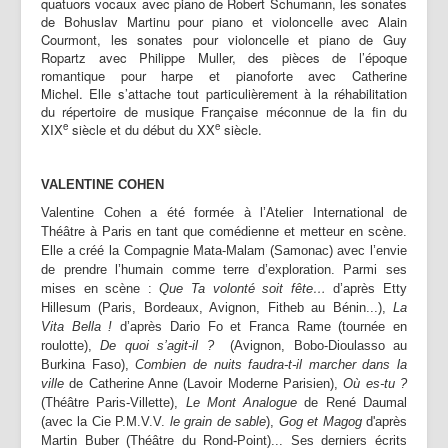
quatuors vocaux avec piano de Robert Schumann, les sonates
de Bohuslav Martinu pour piano et violoncelle avec Alain
Courmont, les sonates pour violoncelle et piano de Guy
Ropartz avec Philippe Muller, des pièces de l’époque
romantique pour harpe et pianoforte avec Catherine
Michel. Elle s’attache tout particulièrement à la réhabilitation
du répertoire de musique Française méconnue de la fin du
e
e
XIX
siècle et du début du XX
siècle.
VALENTINE COHEN
Valentine Cohen a été formée à l’Atelier International de
Théâtre à Paris en tant que comédienne et metteur en scène.
Elle a créé la Compagnie Mata-Malam (Samonac) avec l’envie
de prendre l’humain comme terre d’exploration. Parmi ses
mises en scène :
Que Ta volonté soit fête…
d’après Etty
Hillesum (Paris, Bordeaux, Avignon, Fitheb au Bénin...),
La
Vita Bella !
d’après Dario Fo et Franca Rame (tournée en
roulotte),
De quoi s’agit-il ?
(Avignon, Bobo-Dioulasso au
Burkina Faso),
Combien de nuits faudra-t-il marcher dans la
ville
de Catherine Anne (Lavoir Moderne Parisien),
Où es-tu ?
(Théâtre Paris-Villette),
Le Mont Analogue
de René Daumal
(avec la Cie P.M.V.V.
le grain de sable
),
Gog et Magog
d'après
Martin Buber (Théâtre du Rond-Point)... Ses derniers écrits